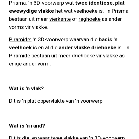
Prisma:
 'n 3D-voorwerp wat 
twee identiese, plat 
ewewydige vlakke
 het wat veelhoeke is.  'n Prisma 
bestaan uit meer 
vierkante
 of 
reghoeke
 as ander 
vorms vir vlakke.
Piramide:
 'n 3D-voorwerp waarvan die 
basis 'n 
veelhoek
 is en al die 
ander vlakke driehoeke
 is.  'n 
Piramide bestaan uit meer 
driehoeke
 vir vlakke as 
enige ander vorm.
Wat is 'n vlak?
Dit is 'n plat oppervlakte van 'n voorwerp.
Wat is 'n rand?
Dit is die lyn waar twee vlakke van 'n 3D-voorwerp 