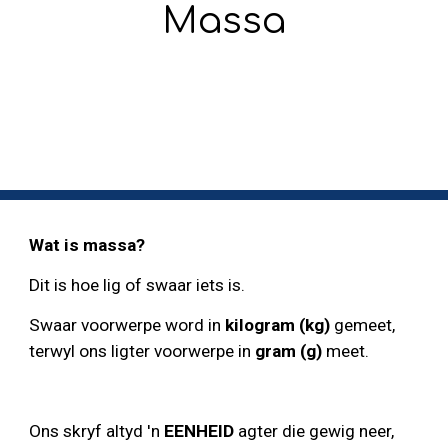
Massa
Wat is 
massa
?
Dit is hoe 
lig of swaar 
iets is.
Swaar voorwerpe word in 
kilogram (kg)
 gemeet, 
terwyl ons ligter voorwerpe in 
gram (g)
 meet.
Ons skryf altyd 'n
 EENHEID
 agter die 
gewig
 neer, 